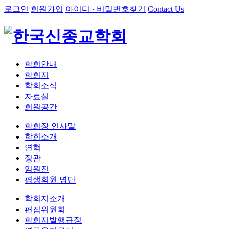
로그인
회원가입
아이디 · 비밀번호찾기
Contact Us
학회안내
학회지
학회소식
자료실
회원공간
학회장 인사말
학회소개
연혁
정관
임원진
평생회원 명단
학회지소개
편집위원회
학회지발행규정