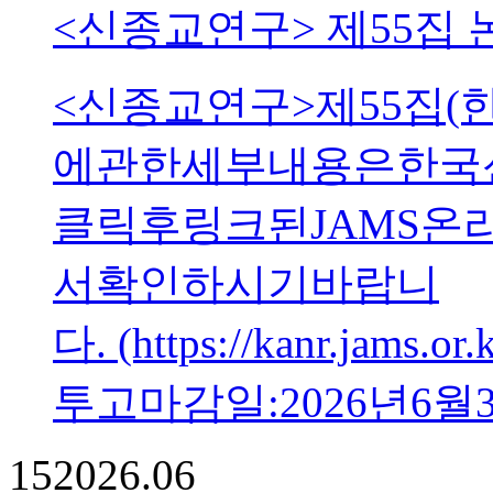
<신종교연구> 제55집
<신종교연구>제55집
에관한세부내용은한국
클릭후링크된JAMS
서확인하시기바랍니
다. (https://kanr.jams.or
투고마감일:2026년6월
15
2026.06