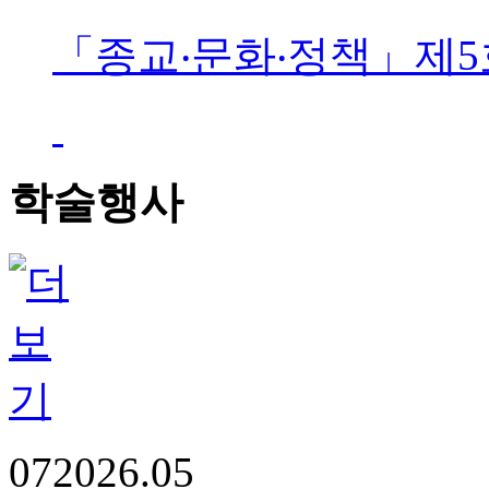
「종교‧문화‧정책」제5
학술행사
07
2026.05